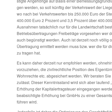
stigte Angehörige auf Basis ei­ner Bemessungsgrundla
gen werden, so soll künftig der Verkehrswert der Liege
wo­ nach bei Verkehrswerten bis 250.000 Euro der Steu
400.000 Euro 2 Prozent und 3,5 Prozent über 400.000 
Ausnahmen tatsächlich nur für die Land­wirtschaft bes
Betriebsübertragungen Freibeträge vorgesehen wer­ de
auch begünstigt werden. Auch ist derzeit noch völlig of
Übertragung ermittelt werden muss bzw. wer die für die
zu tragen hat.
Es kann daher derzeit nur empfohlen werden, ohnehi
vorzuziehen, die zivilrechtliche Position des Eigent
Wohnrechte etc. abgesichert werden. Wir beraten Sie d
zulässt. Dieser Kenntnisstand wird sich aber laufend „
Erhö­hung der Kapitalertragsteu­er eingegangen werden,
beabsichtigte Erhöhung bei GmbHs zu einer Gesamtsteu
führen wird.
Jedenfalls ist da­her die Optimierung des Ge­schäfts