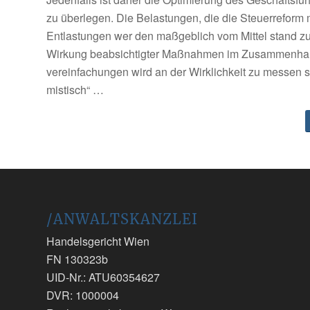
zu überle­gen. Die Belastungen, die die Steuerreform m
Entlastungen wer­ den maßgeblich vom Mittel­ stand zu
Wirkung beabsichtigter Maßnahmen im Zusammen­han
vereinfachungen wird an der Wirklichkeit zu messen se
mistisch“ …
/ANWALTSKANZLEI
Handelsgericht Wien
FN 130323b
UID-Nr.: ATU60354627
DVR: 1000004