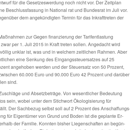
nt­wurf für die Gesetzeswerdung noch nicht vor. Der Zeitplan
ne Beschlussfassung in National­ rat und Bundesrat im Juli vor.
gen­über dem angekündigten Ter­min für das Inkrafttreten der
n Maßnahmen zur Gegen­ finanzierung der Tarifentla­stung
 zwar per 1. Juli 2015 in Kraft treten sollen. Angedacht wird
völlig unklar ist, was und in welchem zeitlichen Rahmen. Aber
ntlichen eine Senkung des Eingangssteuersatzes auf 25
 Prozent angehoben werden und der Steuersatz von 50 Prozent,
 zwischen 60.000 Euro und 90.000 Eu­ro 42 Prozent und darüber
len sind.
 Zu­schläge und Absetzbeträge. Von wesentlicher Bedeu­tung
os sein, wobei unter dem Stichwort Ökologisierung für
ällt. Der Sachbezug selbst soll auf 2 Prozent des Anschaffungs
g für Eigentümer von Grund und Boden ist die geplante Er­
r­halb der Familie. Konnten bis­her Liegenschaften an begün­