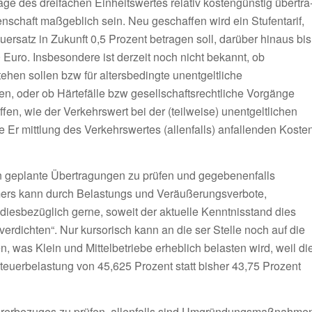
ge des dreifachen Einheitswertes relativ kostengünstig übertra
nschaft maßgeblich sein. Neu geschaf­fen wird ein Stufentarif,
ersatz in Zukunft 0,5 Prozent betra­gen soll, darüber hinaus bis
Euro. Insbesondere ist derzeit noch nicht bekannt, ob
tehen sollen bzw für altersbedingte unentgeltliche
n, oder ob Härtefälle bzw gesellschaftsrechtliche Vorgän­ge
­fen, wie der Verkehrswert bei der (teilweise) unentgeltlichen
 Er­ mittlung des Verkehrswertes (allenfalls) anfallenden Koste
n geplante Übertragungen zu prüfen und gegebenenfalls
ümers kann durch Belastungs­ und Veräu­ßerungsverbote,
iesbezüglich ger­ne, soweit der aktuelle Kennt­nisstand dies
verdichten“. Nur kursorisch kann an die­ ser Stelle noch auf die
 was Klein­ und Mittelbetriebe er­heblich belasten wird, weil di
­erbelastung von 45,625 Pro­zent statt bisher 43,75 Prozent
führerbezuges zu prü­fen, allenfalls sind Umgründungsmaßnahme