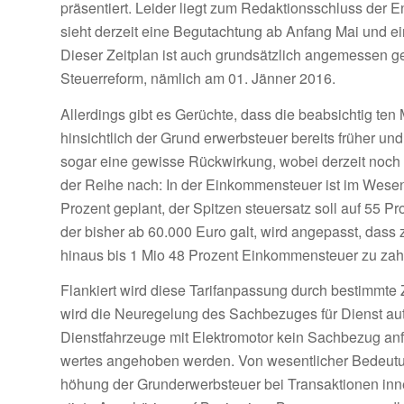
präsentiert. Leider liegt zum Redaktionsschluss der E
sieht derzeit eine Begutach­tung ab Anfang Mai und ei
Dieser Zeitplan ist auch grundsätzlich angemessen ge
Steuerreform, nämlich am 01. Jänner 2016.
Allerdings gibt es Gerüchte, dass die beabsichtig­ te
hinsichtlich der Grund­ erwerbsteuer bereits früher und
sogar eine gewisse Rückwir­kung, wobei derzeit noch 
der Reihe nach: In der Einkommensteuer ist im Wese
Prozent geplant, der Spitzen­ steuersatz soll auf 55
der bisher ab 60.000 Euro galt, wird angepasst, dass
hi­naus bis 1 Mio 48 Prozent Ein­kommensteuer zu zah
Flankiert wird diese Tarifan­passung durch bestimmte
wird die Neuregelung des Sachbezuges für Dienst­ aut
Dienstfahrzeuge mit Elektro­motor kein Sachbezug anf
wertes angehoben werden. Von wesentlicher Bedeutun
höhung der Grunderwerbsteu­er bei Transaktionen inne